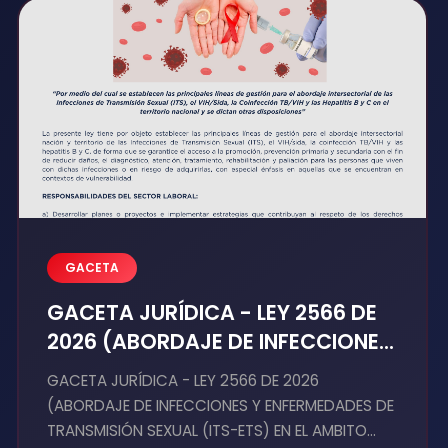
vital revisar las afiliaciones recientes para
asegurar que cumplan con el nuevo anexo
técnico...
GACETA
GACETA JURÍDICA - LEY 2566 DE
2026 (ABORDAJE DE INFECCIONES
Y ENFERMEDADES DE
GACETA JURÍDICA - LEY 2566 DE 2026
TRANSMISIÓN SEXUAL (ITS-ETS)
(ABORDAJE DE INFECCIONES Y ENFERMEDADES DE
EN EL AMBITO LABORAL)
TRANSMISIÓN SEXUAL (ITS-ETS) EN EL AMBITO