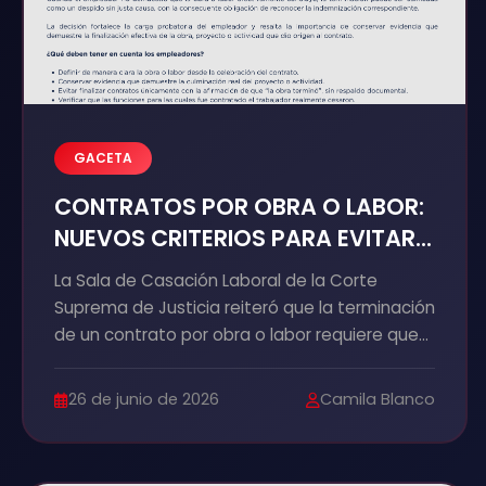
GACETA
CONTRATOS POR OBRA O LABOR:
NUEVOS CRITERIOS PARA EVITAR
DESPIDOS INJUSTIFICADOS
La Sala de Casación Laboral de la Corte
Suprema de Justicia reiteró que la terminación
de un contrato por obra o labor requiere que
el empleador acredite objetivamente la
culminación de la obra o actividad que dio
26 de junio de 2026
Camila Blanco
origen a la contratación. No basta con invocar
esta modalidad contractual para dar por
terminado el vínculo laboral.