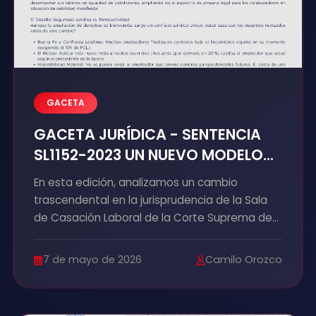
GACETA
GACETA JURÍDICA - SENTENCIA
SL1152-2023 UN NUEVO MODELO
DE PROTECCIÓN
En esta edición, analizamos un cambio
trascendental en la jurisprudencia de la Sala
de Casación Laboral de la Corte Suprema de
Justicia, la cual, mediante la sentencia SL1152-
2023, ha instaurado un nuevo paradigma en la
7 de mayo de 2026
Camilo Orozco
estabilidad laboral reforzada al abandonar el
criterio tradicional que exigía una pérdida de
capacidad laboral (PCL) igual o superior al 15%