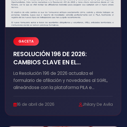
GACETA
RESOLUCIÓN 196 DE 2026:
CAMBIOS CLAVE EN EL
FORMULARIO ÚNICO DE AFILIACIÓN
La Resolución 196 de 2026 actualiza el
A RIESGOS LABORALES
formulario de afiliación y novedades al SGRL,
alineándose con la plataforma PILA e
incluyendo perfiles como internos de medicina
y beneficiarios de la Ley de Segundas
16 de abril de 2026
Jhilary De Avila
Oportunidades. Esta norma reemplaza a la
Resolución 413 de 2025 y tiene efecto
retroactivo desde el 1 de febrero, por lo que es